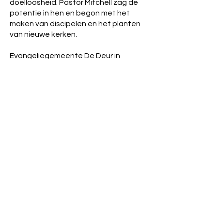
doelloosheid. Pastor Mitchell zag de
potentie in hen en begon met het
maken van discipelen en het planten
van nieuwe kerken.
Evangeliegemeente De Deur in
Arnhem is deel van een snelgroeiende
beweging, genaamd Christian
Fellowship Ministries (CFM). Wereldwijd
zijn er nu ongeveer 3250 kerken in
meer dan 125 landen. In Nederland
heten onze kerken
‘Evangeliegemeente De Deur’.
Contact